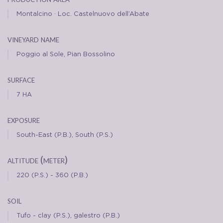
Montalcino · Loc. Castelnuovo dell’Abate
vineyard name
Poggio al Sole, Pian Bossolino
surface
7 HA
exposure
South-East (P.B.), South (P.S.)
altitude (meter)
220 (P.S.) - 360 (P.B.)
soil
Tufo - clay (P.S.), galestro (P.B.)