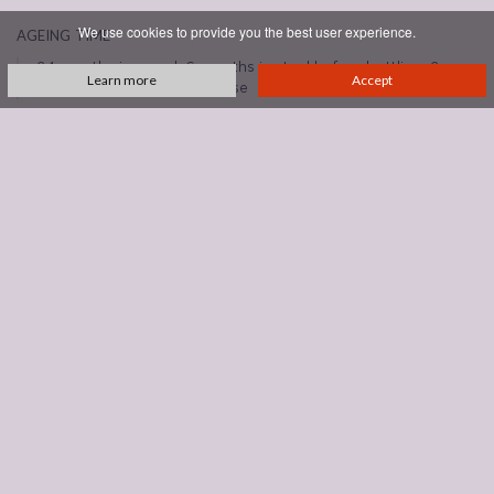
ageing time
We use cookies to provide you the best user experience.
24 months in wood, 6 months in steel before bottling, 2
Learn more
Accept
years in bottle before release
number of bottles produced
7 000
REVIEWS
See all reviews
DOWNLOADS
bdm-la-fiorita-free.png