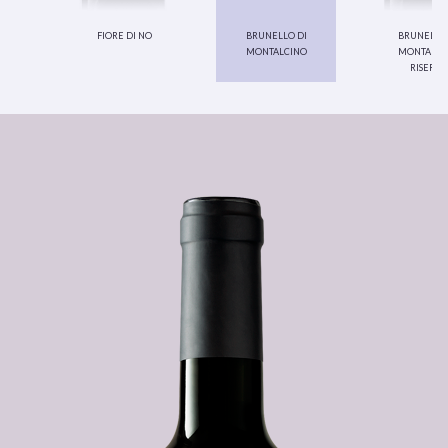
fiore di no
brunello di
brunello 
montalcino
montalci
riserva