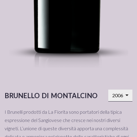
brunello di montalcino
2006
I Brunelli prodotti da La Fiorita sono portatori della tipica
espressione del Sangiovese che cresce nei nostri diversi
vigneti. L’unione di queste diversità apporta una complessità
delicata e armoniosa nel rispetto delle caratteristiche di ogni