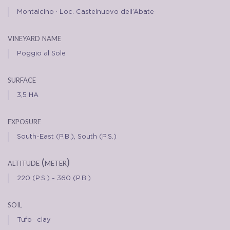
Montalcino · Loc. Castelnuovo dell’Abate
vineyard name
Poggio al Sole
surface
3,5 HA
exposure
South-East (P.B.), South (P.S.)
altitude (meter)
220 (P.S.) - 360 (P.B.)
soil
Tufo- clay