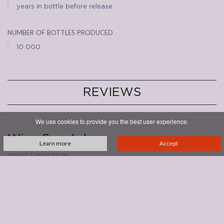
years in bottle before release
number of bottles produced
10 000
REVIEWS
30/06/2011
We use cookies to provide you the best user experience.
Annata
2006
Wine Spectator
Learn more
Accept
bruce sanderson
93/100
Sweet cherry and berry fruit fills the center of this red, with spice,
tobacco and bitter almond playing supporting roles. Firmly structured,
yet balanced, with a long, spice-filled aftertaste. Best from 2013